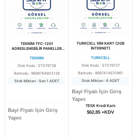
TURKCELL SİM KART (2GB
TEKNİM TFC-1201
İNTERNET)
ADRESLENEBİLİR PANELLER
İÇİN LOOP KARTI
TURKCELL
TEKNİM
Stok Kodu : ST076727
Stok Kodu : ST076728
Barkodu : 8697414670961
Barkodu : 8698764603128
Stok Miktarı : 6 ADET
Stok Miktarı : Son 1 ADET
Bayi Fiyatı İçin Giriş
Yapın
TESK Kredi Kartı
Bayi Fiyatı İçin Giriş
$62,85 +KDV
Yapın