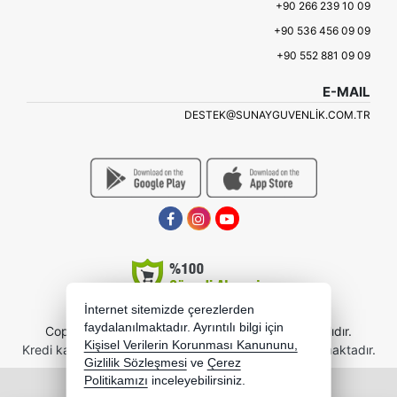
+90 266 239 10 09
+90 536 456 09 09
+90 552 881 09 09
E-MAIL
DESTEK@SUNAYGUVENLIK.COM.TR
İnternet sitemizde çerezlerden
faydalanılmaktadır. Ayrıntılı bilgi için
Copyright 2026 sunayb2b.com - Tüm hakları saklıdır.
Kişisel Verilerin Korunması Kanununu,
Kredi kartı bilgileriniz 256bit SSL sertifikası ile korunmaktadır.
Gizlilik Sözleşmesi
ve
Çerez
Politikamızı
inceleyebilirsiniz.
Bu site AKINSOFT E-Ticaret ile hazırlanmıştır.