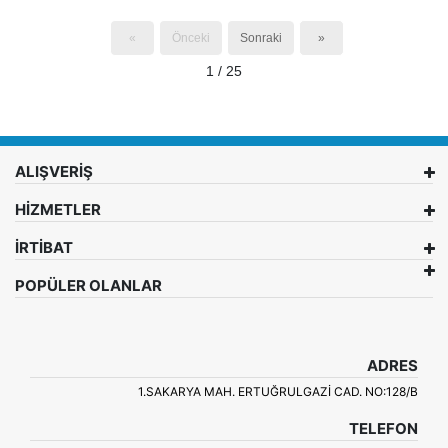
«
Önceki
Sonraki
»
1 / 25
ALIŞVERİŞ
HİZMETLER
İRTİBAT
POPÜLER OLANLAR
ADRES
1.SAKARYA MAH. ERTUĞRULGAZI CAD. NO:128/B
TELEFON