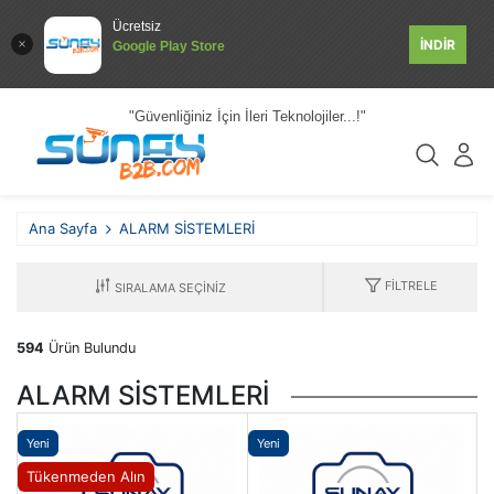
Ücretsiz
İNDİR
Google Play Store
"Güvenliğiniz İçin İleri Teknolojiler...!"
Ana Sayfa
ALARM SİSTEMLERİ
FILTRELE
594
Ürün Bulundu
ALARM SİSTEMLERİ
Yeni
Yeni
Tükenmeden Alın