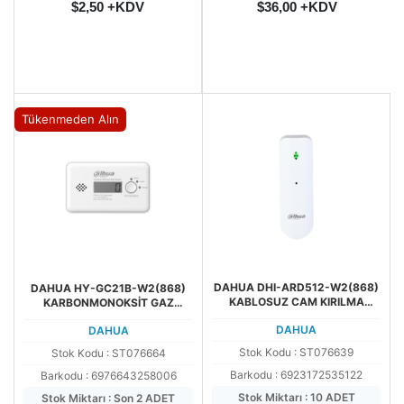
$2,50 +KDV
$36,00 +KDV
Tükenmeden Alın
DAHUA DHI-ARD512-W2(868)
DAHUA HY-GC21B-W2(868)
KABLOSUZ CAM KIRILMA
KARBONMONOKSİT GAZ
DEDEKTÖRÜ
ALARM CİHAZI
DAHUA
DAHUA
Stok Kodu : ST076639
Stok Kodu : ST076664
Barkodu : 6923172535122
Barkodu : 6976643258006
Stok Miktarı : 10 ADET
Stok Miktarı : Son 2 ADET