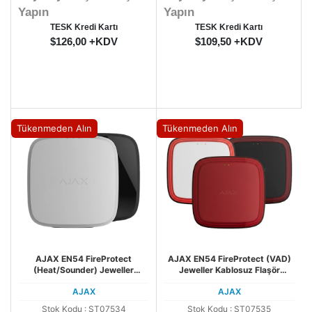
Yapın
Yapın
TESK Kredi Kartı
TESK Kredi Kartı
$126,00 +KDV
$109,50 +KDV
Tükenmeden Alın
Tükenmeden Alın
AJAX EN54 FireProtect
AJAX EN54 FireProtect (VAD)
(Heat/Sounder) Jeweller
Jeweller Kablosuz Flaşör
Kablosuz Sirenli Isı Dedektörü
(SADECE IŞIK)
AJAX
AJAX
Stok Kodu : ST07534
Stok Kodu : ST07535