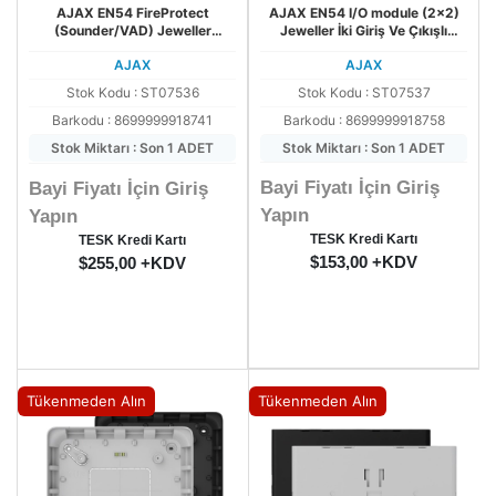
AJAX EN54 FireProtect
AJAX EN54 I/O module (2x2)
(Sounder/VAD) Jeweller
Jeweller İki Giriş Ve Çıkışlı
Kablosuz Flaşörlü Siren
Kablosuz Modül
AJAX
AJAX
Stok Kodu : ST07536
Stok Kodu : ST07537
Barkodu : 8699999918741
Barkodu : 8699999918758
Stok Miktarı : Son 1 ADET
Stok Miktarı : Son 1 ADET
Bayi Fiyatı İçin Giriş
Bayi Fiyatı İçin Giriş
Yapın
Yapın
TESK Kredi Kartı
TESK Kredi Kartı
$153,00 +KDV
$255,00 +KDV
Tükenmeden Alın
Tükenmeden Alın