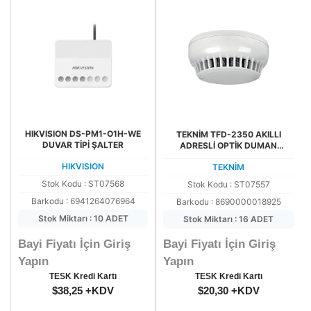
HIKVISION DS-PM1-O1H-WE
TEKNİM TFD-2350 AKILLI
DUVAR TİPİ ŞALTER
ADRESLİ OPTİK DUMAN
DEDEKTÖRÜ (TABAN HARİÇ)
HIKVISION
TEKNİM
Stok Kodu : ST07568
Stok Kodu : ST07557
Barkodu : 6941264076964
Barkodu : 8690000018925
Stok Miktarı : 10 ADET
Stok Miktarı : 16 ADET
Bayi Fiyatı İçin Giriş
Bayi Fiyatı İçin Giriş
Yapın
Yapın
TESK Kredi Kartı
TESK Kredi Kartı
$38,25 +KDV
$20,30 +KDV