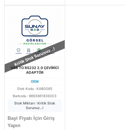
Kritik Stok Sorunuz...!
USB TO RS232 2.0 ÇEVİRİCİ
ADAPTÖR
OEM
Stok Kodu : KAB0065
Barkodu : 8693661836303
Stok Miktarı : Kritik Stok
Sorunuz...!
Bayi Fiyatı İçin Giriş
Yapın