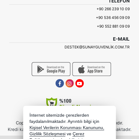
TELEFON
+90 266 239 10 09
+90 536 456 09 09
+90 552 881 09 09
E-MAIL
DESTEK@SUNAYGUVENLIK.COM.TR
İnternet sitemizde çerezlerden
faydalanılmaktadır. Ayrıntılı bilgi için
Copyright 2026 sunayb2b.com - Tüm hakları saklıdır.
Kişisel Verilerin Korunması Kanununu,
Kredi kartı bilgileriniz 256bit SSL sertifikası ile korunmaktadır.
Gizlilik Sözleşmesi
ve
Çerez