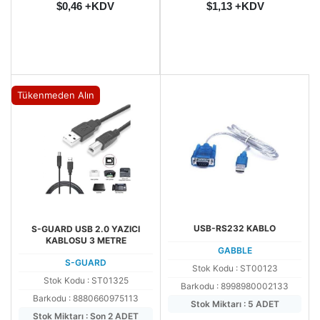
$0,46 +KDV
$1,13 +KDV
Tükenmeden Alın
USB-RS232 KABLO
S-GUARD USB 2.0 YAZICI
KABLOSU 3 METRE
GABBLE
S-GUARD
Stok Kodu : ST00123
Stok Kodu : ST01325
Barkodu : 8998980002133
Barkodu : 8880660975113
Stok Miktarı : 5 ADET
Stok Miktarı : Son 2 ADET