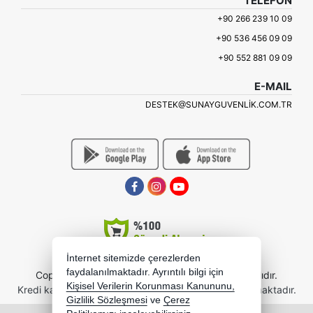
TELEFON
+90 266 239 10 09
+90 536 456 09 09
+90 552 881 09 09
E-MAIL
DESTEK@SUNAYGUVENLIK.COM.TR
İnternet sitemizde çerezlerden
faydalanılmaktadır. Ayrıntılı bilgi için
Copyright 2026 sunayb2b.com - Tüm hakları saklıdır.
Kişisel Verilerin Korunması Kanununu,
Kredi kartı bilgileriniz 256bit SSL sertifikası ile korunmaktadır.
Gizlilik Sözleşmesi
ve
Çerez