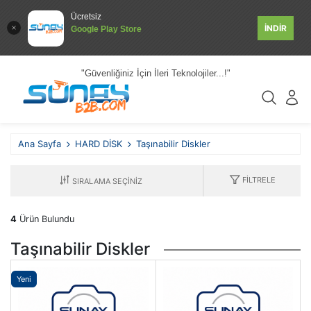
Ücretsiz
İNDİR
Google Play Store
"Güvenliğiniz İçin İleri Teknolojiler...!"
Ana Sayfa
HARD DİSK
Taşınabilir Diskler
FILTRELE
4
Ürün Bulundu
Taşınabilir Diskler
Yeni