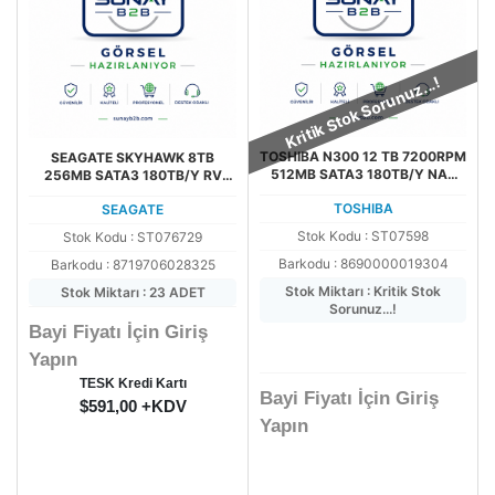
Kritik Stok Sorunuz...!
TOSHIBA N300 12 TB 7200RPM
SEAGATE SKYHAWK 8TB
512MB SATA3 180TB/Y NAS
256MB SATA3 180TB/Y RV
(HDWG51CUZSVA)
7/24 (ST8000VX010)
TOSHIBA
SEAGATE
Stok Kodu : ST07598
Stok Kodu : ST076729
Barkodu : 8690000019304
Barkodu : 8719706028325
Stok Miktarı : Kritik Stok
Stok Miktarı : 23 ADET
Sorunuz...!
Bayi Fiyatı İçin Giriş
Yapın
TESK Kredi Kartı
Bayi Fiyatı İçin Giriş
$591,00 +KDV
Yapın