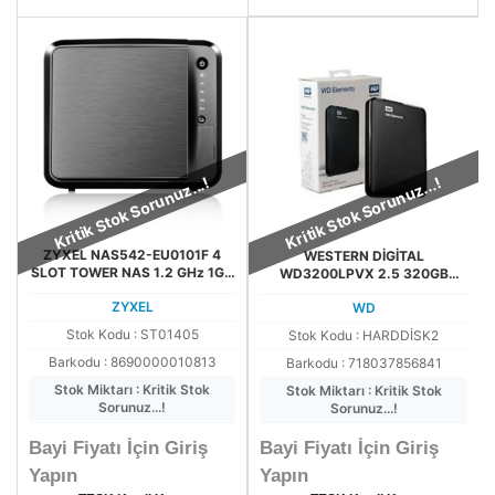
Kritik Stok Sorunuz...!
Kritik Stok Sorunuz...!
ZYXEL NAS542-EU0101F 4
WESTERN DİGİTAL
SLOT TOWER NAS 1.2 GHz 1GB
WD3200LPVX 2.5 320GB
DDR3 2xGBE 48TB DESTEKLİ
5400rpm 8mb Sata
ZYXEL
WD
Stok Kodu : ST01405
Stok Kodu : HARDDİSK2
Barkodu : 8690000010813
Barkodu : 718037856841
Stok Miktarı : Kritik Stok
Stok Miktarı : Kritik Stok
Sorunuz...!
Sorunuz...!
Bayi Fiyatı İçin Giriş
Bayi Fiyatı İçin Giriş
Yapın
Yapın