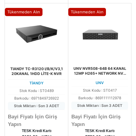
Tükenmeden Alın
Tükenmeden Alın
UNV NVR508-64B 64 KANAL
TIANDY TC-R3120 I/B/K/V3,1
12MP H265+ NETWORK NVR
20KANAL 1HDD LİTE-K NVR
KAYIT CİHAZI (8HDD)
UNV
TİANDY
Stok Kodu : ST0417
Stok Kodu : ST0489
Barkodu : 8691111112978
Barkodu : 6971849726922
Stok Miktarı : Son 3 ADET
Stok Miktarı : Son 3 ADET
Bayi Fiyatı İçin Giriş
Bayi Fiyatı İçin Giriş
Yapın
Yapın
TESK Kredi Kartı
TESK Kredi Kartı