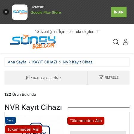
Ücretsiz
İNDİR
Google Play Store
"Güvenliğiniz İçin İleri Teknolojiler...!"
Ana Sayfa
KAYIT CİHAZI
NVR Kayıt Cihazı
FILTRELE
122
Ürün Bulundu
NVR Kayıt Cihazı
Yeni
Tükenmeden Alın
Tükenmeden Alın