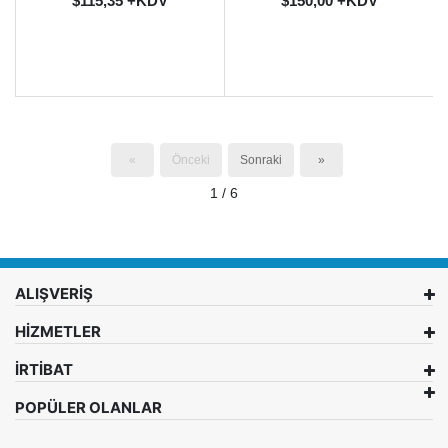
$115,35 +KDV
$150,00 +KDV
«
Önceki
Sonraki
»
1 / 6
ALIŞVERİŞ
HİZMETLER
İRTİBAT
POPÜLER OLANLAR