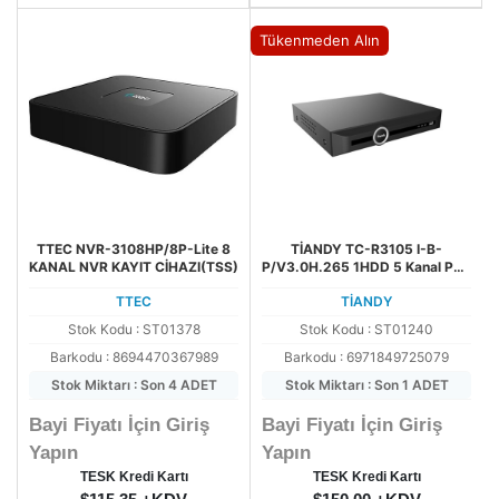
Tükenmeden Alın
TTEC NVR-3108HP/8P-Lite 8
TİANDY TC-R3105 I-B-
KANAL NVR KAYIT CİHAZI(TSS)
P/V3.0H.265 1HDD 5 Kanal POE
NVR
TTEC
TİANDY
Stok Kodu : ST01378
Stok Kodu : ST01240
Barkodu : 8694470367989
Barkodu : 6971849725079
Stok Miktarı : Son 4 ADET
Stok Miktarı : Son 1 ADET
Bayi Fiyatı İçin Giriş
Bayi Fiyatı İçin Giriş
Yapın
Yapın
TESK Kredi Kartı
TESK Kredi Kartı