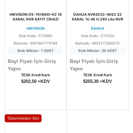
HIKVISION DS-7616NXI-K2 16
DAHUA NVR4232-4KS3 32
KANAL NVR KAYIT CİHAZI
KANAL 1U 4K H.265 Lite NVR
HIKVISION
DAHUA
Stok Kodu : ST0663
Stok Kodu : ST0524
Barkodu : 6931847175184
Barkodu : 6923172569370
Stok Miktarı : 7 ADET
Stok Miktarı : 20 ADET
Bayi Fiyatı İçin Giriş
Bayi Fiyatı İçin Giriş
Yapın
Yapın
TESK Kredi Kartı
TESK Kredi Kartı
$202,50 +KDV
$255,30 +KDV
Tükenmeden Alın