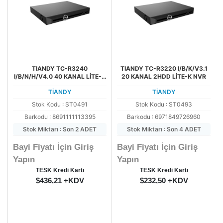
TIANDY TC-R3240
TIANDY TC-R3220 I/B/K/V3.1
I/B/N/H/V4.0 40 KANAL LİTE-H
20 KANAL 2HDD LİTE-K NVR
NVR (2X10TB SATA)
TİANDY
TİANDY
Stok Kodu : ST0491
Stok Kodu : ST0493
Barkodu : 8691111113395
Barkodu : 6971849726960
Stok Miktarı : Son 2 ADET
Stok Miktarı : Son 4 ADET
Bayi Fiyatı İçin Giriş
Bayi Fiyatı İçin Giriş
Yapın
Yapın
TESK Kredi Kartı
TESK Kredi Kartı
$436,21 +KDV
$232,50 +KDV