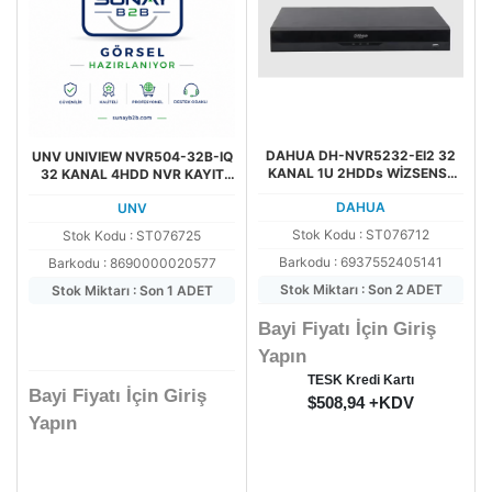
DAHUA DH-NVR5232-EI2 32
UNV UNIVIEW NVR504-32B-IQ
KANAL 1U 2HDDs WİZSENSE
32 KANAL 4HDD NVR KAYIT
NETWORK NVR KAYIT CİHAZI
CİHAZI
DAHUA
UNV
Stok Kodu : ST076712
Stok Kodu : ST076725
Barkodu : 6937552405141
Barkodu : 8690000020577
Stok Miktarı : Son 2 ADET
Stok Miktarı : Son 1 ADET
Bayi Fiyatı İçin Giriş
Yapın
TESK Kredi Kartı
Bayi Fiyatı İçin Giriş
$508,94 +KDV
Yapın