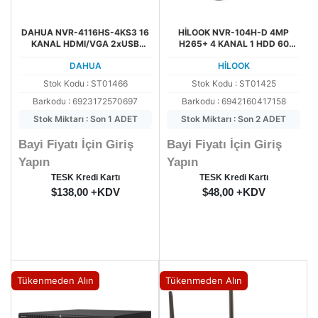
DAHUA NVR-4116HS-4KS3 16
HİLOOK NVR-104H-D 4MP
KANAL HDMI/VGA 2xUSB
H265+ 4 KANAL 1 HDD 60
1x20TB SATA HDD NVR KAYIT
Mbps NVR KAYIT CİHAZI
DAHUA
HİLOOK
CİHAZI
Stok Kodu : ST01466
Stok Kodu : ST01425
Barkodu : 6923172570697
Barkodu : 6942160417158
Stok Miktarı : Son 1 ADET
Stok Miktarı : Son 2 ADET
Bayi Fiyatı İçin Giriş
Bayi Fiyatı İçin Giriş
Yapın
Yapın
TESK Kredi Kartı
TESK Kredi Kartı
$138,00 +KDV
$48,00 +KDV
Tükenmeden Alın
Tükenmeden Alın