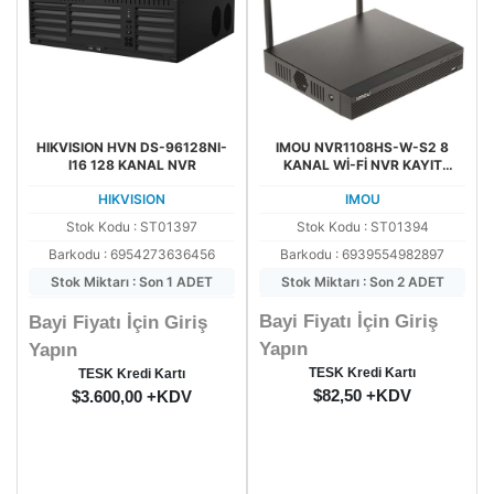
HIKVISION HVN DS-96128NI-
IMOU NVR1108HS-W-S2 8
I16 128 KANAL NVR
KANAL Wİ-Fİ NVR KAYIT
CİHAZI
HIKVISION
IMOU
Stok Kodu : ST01397
Stok Kodu : ST01394
Barkodu : 6954273636456
Barkodu : 6939554982897
Stok Miktarı : Son 1 ADET
Stok Miktarı : Son 2 ADET
Bayi Fiyatı İçin Giriş
Bayi Fiyatı İçin Giriş
Yapın
Yapın
TESK Kredi Kartı
TESK Kredi Kartı
$82,50 +KDV
$3.600,00 +KDV