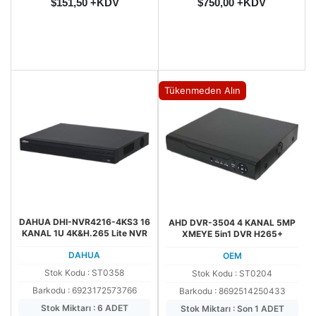
$151,50 +KDV
$750,00 +KDV
Tükenmeden Alın
DAHUA DHI-NVR4216-4KS3 16
AHD DVR-3504 4 KANAL 5MP
KANAL 1U 4K&H.265 Lite NVR
XMEYE 5in1 DVR H265+
DAHUA
OEM
Stok Kodu : ST0358
Stok Kodu : ST0204
Barkodu : 6923172573766
Barkodu : 8692514250433
Stok Miktarı : 6 ADET
Stok Miktarı : Son 1 ADET