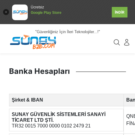
Ücretsiz
İNDİR
Google Play Store
"Güvenliğiniz İçin İleri Teknolojiler...!"
Banka Hesapları
Şirket & IBAN
Ba
SUNAY GÜVENLİK SİSTEMLERİ SANAYİ
QN
TİCARET LTD ŞTİ.
Fİ
TR32 0015 7000 0000 0102 2479 21