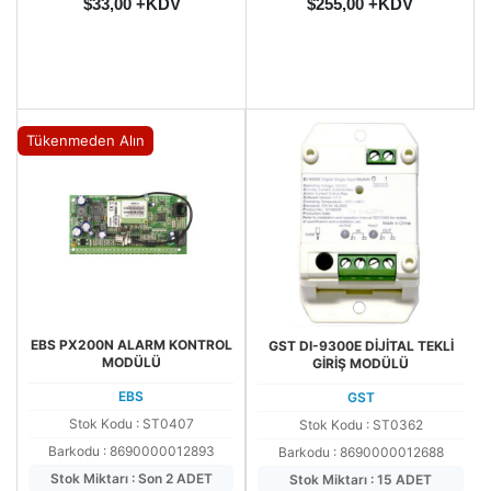
$33,00 +KDV
$255,00 +KDV
Tükenmeden Alın
EBS PX200N ALARM KONTROL
GST DI-9300E DİJİTAL TEKLİ
MODÜLÜ
GİRİŞ MODÜLÜ
EBS
GST
Stok Kodu : ST0407
Stok Kodu : ST0362
Barkodu : 8690000012893
Barkodu : 8690000012688
Stok Miktarı : Son 2 ADET
Stok Miktarı : 15 ADET