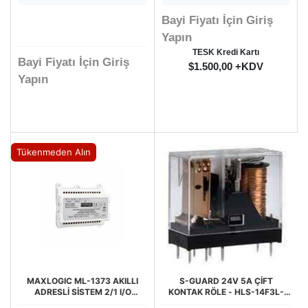
Bayi Fiyatı İçin Giriş
Yapın
TESK Kredi Kartı
Bayi Fiyatı İçin Giriş
$1.500,00 +KDV
Yapın
Tükenmeden Alın
MAXLOGIC ML-1373 AKILLI
S-GUARD 24V 5A ÇİFT
ADRESLİ SİSTEM 2/1 I/O
KONTAK RÖLE - HLS-14F3L-
MODÜLÜ
DC24V