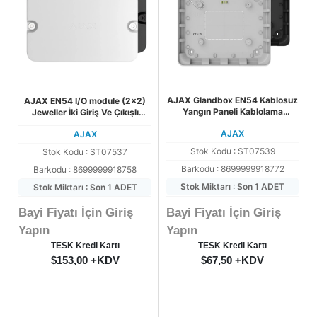
AJAX Glandbox EN54 Kablosuz
AJAX EN54 I/O module (2x2)
Yangın Paneli Kablolama
Jeweller İki Giriş Ve Çıkışlı
Aksesuarı
Kablosuz Modül
AJAX
AJAX
Stok Kodu : ST07539
Stok Kodu : ST07537
Barkodu : 8699999918772
Barkodu : 8699999918758
Stok Miktarı : Son 1 ADET
Stok Miktarı : Son 1 ADET
Bayi Fiyatı İçin Giriş
Bayi Fiyatı İçin Giriş
Yapın
Yapın
TESK Kredi Kartı
TESK Kredi Kartı
$153,00 +KDV
$67,50 +KDV