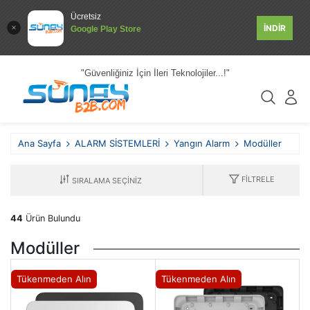
Ücretsiz
İNDİR
Google Play Store
"Güvenliğiniz İçin İleri Teknolojiler...!"
Ana Sayfa
ALARM SİSTEMLERİ
Yangın Alarm
Modüller
FILTRELE
44
Ürün Bulundu
Modüller
Tükenmeden Alın
Tükenmeden Alın