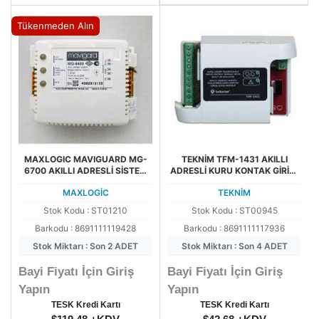
Tükenmeden Alın
MAXLOGIC MAVIGUARD MG-
TEKNİM TFM-1431 AKILLI
6700 AKILLI ADRESLİ SİSTEM
ADRESLİ KURU KONTAK GİRİŞ/
RÖLE KONTROL MODÜLÜ
ÇIKIŞ MODÜLÜ (TEK GİRİŞ,
MAXLOGİC
TEKNİM
PARALEL 2 ÇIKIŞ)
Stok Kodu : ST01210
Stok Kodu : ST00945
Barkodu : 8691111119428
Barkodu : 8691111117936
Stok Miktarı : Son 2 ADET
Stok Miktarı : Son 4 ADET
Bayi Fiyatı İçin Giriş
Bayi Fiyatı İçin Giriş
Yapın
Yapın
TESK Kredi Kartı
TESK Kredi Kartı