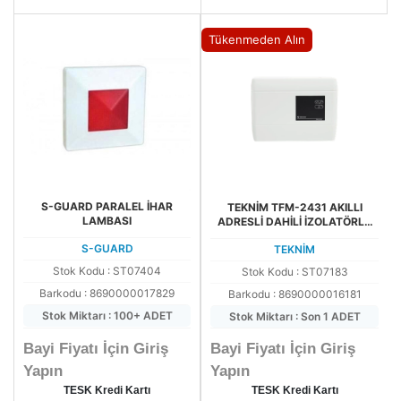
Tükenmeden Alın
S-GUARD PARALEL İHAR
TEKNİM TFM-2431 AKILLI
LAMBASI
ADRESLİ DAHİLİ İZOLATÖRLÜ
KURU KONTAK GİRİŞ/ÇIKIŞ
S-GUARD
TEKNİM
MODÜLÜ (TEK GİRİŞ,PARALEL 2
ÇIKIŞ)
Stok Kodu : ST07404
Stok Kodu : ST07183
Barkodu : 8690000017829
Barkodu : 8690000016181
Stok Miktarı : 100+ ADET
Stok Miktarı : Son 1 ADET
Bayi Fiyatı İçin Giriş
Bayi Fiyatı İçin Giriş
Yapın
Yapın
TESK Kredi Kartı
TESK Kredi Kartı