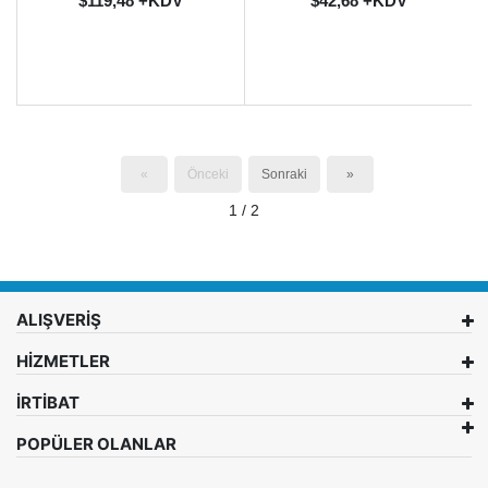
$119,48 +KDV
$42,68 +KDV
«
Önceki
Sonraki
»
1 / 2
ALIŞVERİŞ
HİZMETLER
İRTİBAT
POPÜLER OLANLAR