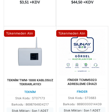
$3,51 +KDV
$44,50 +KDV
Tükenmeden Alın
Tükenmeden Alın
FİNDER TCMM5023
TEKNİM TWM-1886 KABLOSUZ
ADRESLEME CİHAZI
TEKRARLAYICI
FİNDER
TEKNİM
Stok Kodu : ST0683
Stok Kodu : ST07173
Barkodu : 8690000014439
Barkodu : 8698764604217
Stok Miktarı : Son 1 ADET
Stok Miktarı : Son 1 ADET