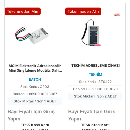
Tükenmeden Alın
Tükenmeden Alın
TEKNİM ADRESLEME CİHAZI
MCIM Elektronik Adreslenebilir
Mini Giriş İzleme Modülü, Dahili
TEKNİM
Kısa Devre İzolatörü ile
EATON
Stok Kodu : ST0422
Stok Kodu : CR03
Barkodu : 8690000013029
Barkodu : 8690000013067
Stok Miktarı : Son 2 ADET
Stok Miktarı : Son 1 ADET
Bayi Fiyatı İçin Giriş
Bayi Fiyatı İçin Giriş
Yapın
Yapın
TESK Kredi Kartı
TESK Kredi Kartı