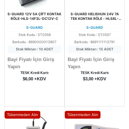
S-GUARD 12V 5A ÇİFT KONTAK
S-GUARD HELISHUN 24V 7A
RÖLE-HLS-14F3L-DC12V-C
TEK KONTAK RÖLE - HLS8L-
DC24V
S-GUARD
S-GUARD
Stok Kodu : ST0558
Stok Kodu : ST0557
Barkodu : 8690000013807
Barkodu : 8691111113791
Stok Miktarı : 10 ADET
Stok Miktarı : 15 ADET
Bayi Fiyatı İçin Giriş
Bayi Fiyatı İçin Giriş
Yapın
Yapın
TESK Kredi Kartı
TESK Kredi Kartı
$6,00 +KDV
$3,00 +KDV
Tükenmeden Alın
Tükenmeden Alın