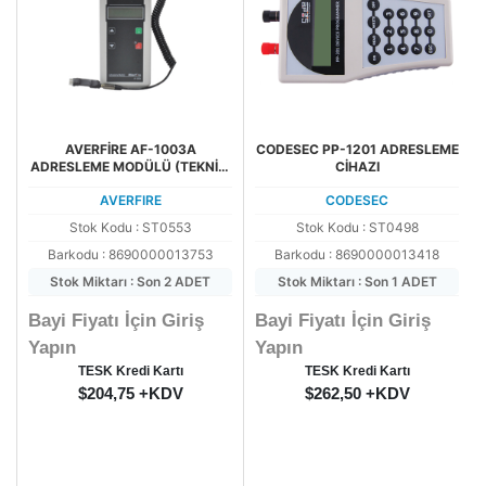
AVERFİRE AF-1003A
CODESEC PP-1201 ADRESLEME
ADRESLEME MODÜLÜ (TEKNİM
CİHAZI
ADRESLEME CİHAZI TFCM-
AVERFIRE
CODESEC
1801
Stok Kodu : ST0553
Stok Kodu : ST0498
Barkodu : 8690000013753
Barkodu : 8690000013418
Stok Miktarı : Son 2 ADET
Stok Miktarı : Son 1 ADET
Bayi Fiyatı İçin Giriş
Bayi Fiyatı İçin Giriş
Yapın
Yapın
TESK Kredi Kartı
TESK Kredi Kartı
$204,75 +KDV
$262,50 +KDV