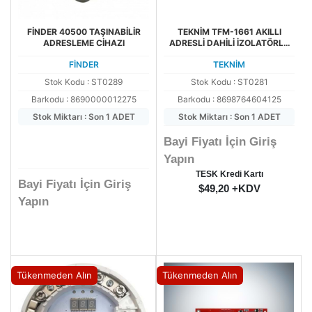
FİNDER 40500 TAŞINABİLİR
TEKNİM TFM-1661 AKILLI
ADRESLEME CİHAZI
ADRESLİ DAHİLİ İZOLATÖRLÜ
KONVANSİYONEL BÖLGE VE
FİNDER
TEKNİM
SİREN MODÜLÜ
Stok Kodu : ST0289
Stok Kodu : ST0281
Barkodu : 8690000012275
Barkodu : 8698764604125
Stok Miktarı : Son 1 ADET
Stok Miktarı : Son 1 ADET
Bayi Fiyatı İçin Giriş
Yapın
TESK Kredi Kartı
Bayi Fiyatı İçin Giriş
$49,20 +KDV
Yapın
Tükenmeden Alın
Tükenmeden Alın